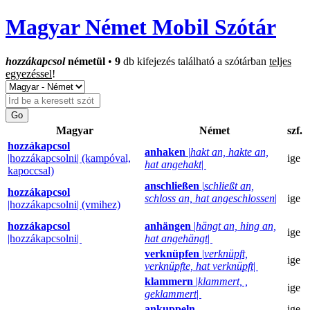
Magyar Német Mobil Szótár
hozzákapcsol
németül
•
9
db kifejezés található a szótárban
teljes
egyezéssel
!
Magyar
Német
szf.
hozzákapcsol
anhaken
|
hakt an, hakte an,
|hozzákapcsolni| (kampóval,
ige
hat angehakt
|
kapoccsal)
anschließen
|
schließt an,
hozzákapcsol
schloss an, hat angeschlossen
|
ige
|hozzákapcsolni| (vmihez)
hozzákapcsol
anhängen
|
hängt an, hing an,
ige
|hozzákapcsolni|
hat angehängt
|
verknüpfen
|
verknüpft,
ige
verknüpfte, hat verknüpft
|
klammern
|
klammert, ,
ige
geklammert
|
ankuppeln
ige