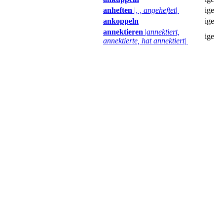
anheften
|
, , angeheftet
|
ige
ankoppeln
ige
annektieren
|
annektiert,
ige
annektierte, hat annektiert
|