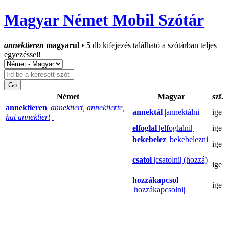
Magyar Német Mobil Szótár
annektieren
magyarul
•
5
db kifejezés található a szótárban
teljes
egyezéssel
!
Német
Magyar
szf.
annektieren
|
annektiert, annektierte,
annektál
|annektálni|
ige
hat annektiert
|
elfoglal
|elfoglalni|
ige
bekebelez
|bekebelezni|
ige
csatol
|csatolni| (hozzá)
ige
hozzákapcsol
ige
|hozzákapcsolni|