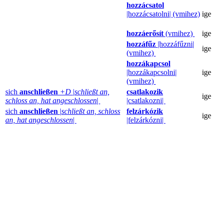
hozzácsatol
|hozzácsatolni| (vmihez)
ige
hozzáerősít
(vmihez)
ige
hozzáfűz
|hozzáfűzni|
ige
(vmihez)
hozzákapcsol
|hozzákapcsolni|
ige
(vmihez)
sich
anschließen
+D
|
schließt an,
csatlakozik
ige
schloss an, hat angeschlossen
|
|csatlakozni|
sich
anschließen
|
schließt an, schloss
felzárkózik
ige
an, hat angeschlossen
|
|felzárkózni|