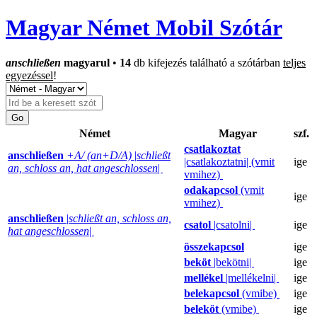
Magyar Német Mobil Szótár
anschließen
magyarul
•
14
db kifejezés található a szótárban
teljes
egyezéssel
!
Német
Magyar
szf.
csatlakoztat
anschließen
+A/ (an+D/A)
|
schließt
|csatlakoztatni| (vmit
ige
an, schloss an, hat angeschlossen
|
vmihez)
odakapcsol
(vmit
ige
vmihez)
anschließen
|
schließt an, schloss an,
csatol
|csatolni|
ige
hat angeschlossen
|
összekapcsol
ige
beköt
|bekötni|
ige
mellékel
|mellékelni|
ige
belekapcsol
(vmibe)
ige
beleköt
(vmibe)
ige