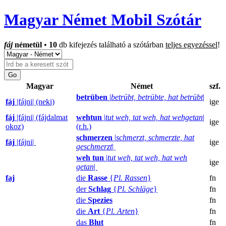
Magyar Német Mobil Szótár
fáj
németül
•
10
db kifejezés található a szótárban
teljes egyezéssel
!
Magyar
Német
szf.
betrüben
|
betrübt, betrübte, hat betrübt
|
fáj
|fájni| (neki)
ige
fáj
|fájni| (fájdalmat
wehtun
|
tut weh, tat weh, hat wehgetan
|
ige
okoz)
(r.h.)
schmerzen
|
schmerzt, schmerzte, hat
fáj
|fájni|
ige
geschmerzt
|
weh tun
|
tut weh, tat weh, hat weh
ige
getan
|
faj
die
Rasse
{
Pl. Rassen
}
fn
der
Schlag
{
Pl. Schläge
}
fn
die
Spezies
fn
die
Art
{
Pl. Arten
}
fn
das
Blut
fn