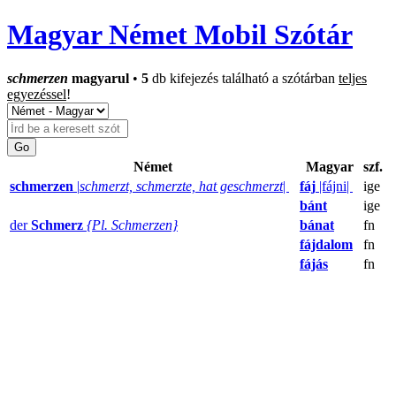
Magyar Német Mobil Szótár
schmerzen
magyarul
•
5
db kifejezés található a szótárban
teljes
egyezéssel
!
Német
Magyar
szf.
schmerzen
|
schmerzt, schmerzte, hat geschmerzt
|
fáj
|fájni|
ige
bánt
ige
der
Schmerz
{Pl. Schmerzen}
bánat
fn
fájdalom
fn
fájás
fn