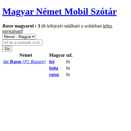
Magyar Német Mobil Szótár
Rasse
magyarul
•
3
db kifejezés található a szótárban
teljes
egyezéssel
!
Német
Magyar
szf.
die
Rasse
{Pl. Rassen}
faj
fn
fajta
fn
rassz
fn