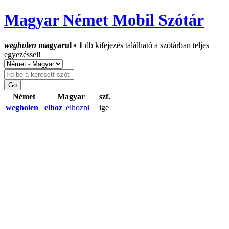
Magyar Német Mobil Szótár
wegholen
magyarul
•
1
db kifejezés található a szótárban
teljes
egyezéssel
!
Német
Magyar
szf.
wegholen
elhoz
|elhozni|
ige