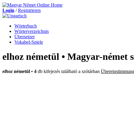
Login
/
Registrieren
Wörterbuch
Wörterverzeichnis
Übersetzer
Vokabel-Spiele
elhoz németül • Magyar-német s
elhoz
németül
•
4
db kifejezés található a szótárban
Übereinstimmung