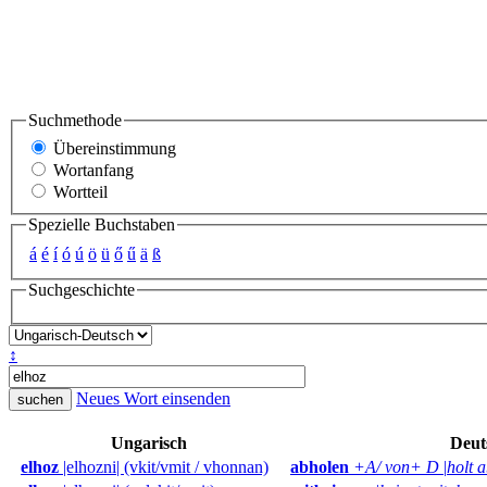
Suchmethode
Übereinstimmung
Wortanfang
Wortteil
Spezielle Buchstaben
á
é
í
ó
ú
ö
ü
ő
ű
ä
ß
Suchgeschichte
↕
Neues Wort einsenden
Ungarisch
Deut
elhoz
|elhozni| (vkit/vmit / vhonnan)
abholen
+A/ von+ D
|
holt a