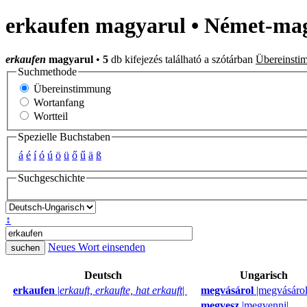
erkaufen magyarul • Német-mag
erkaufen
magyarul
•
5
db kifejezés található a szótárban
Übereinsti
Suchmethode
Übereinstimmung
Wortanfang
Wortteil
Spezielle Buchstaben
á
é
í
ó
ú
ö
ü
ő
ű
ä
ß
Suchgeschichte
↕
Neues Wort einsenden
Deutsch
Ungarisch
erkaufen
|
erkauft, erkaufte, hat erkauft
|
megvásárol
|megvásárol
megvesz
|megvenni|