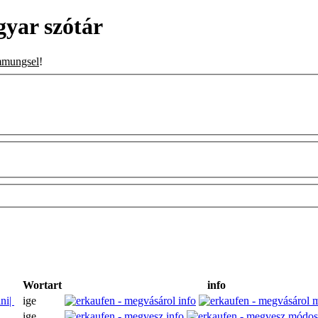
yar szótár
mmungsel
!
Wortart
info
ni|
ige
ige