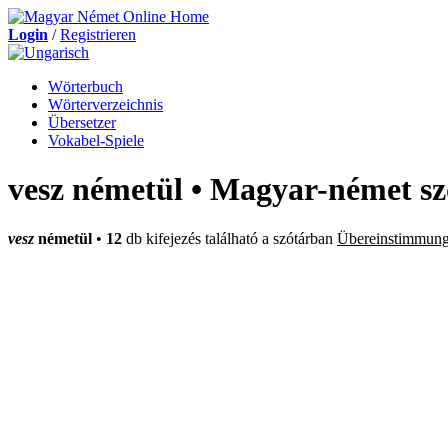
Login
/
Registrieren
Wörterbuch
Wörterverzeichnis
Übersetzer
Vokabel-Spiele
vesz németül • Magyar-német sz
vesz
németül
•
12
db kifejezés található a szótárban
Übereinstimmung