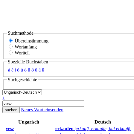
Suchmethode
Übereinstimmung
Wortanfang
Wortteil
Spezielle Buchstaben
á
é
í
ó
ú
ö
ü
ő
ű
ä
ß
Suchgeschichte
↕
Neues Wort einsenden
Ungarisch
Deutsch
vesz
erkaufen
|
erkauft, erkaufte, hat erkauft
|