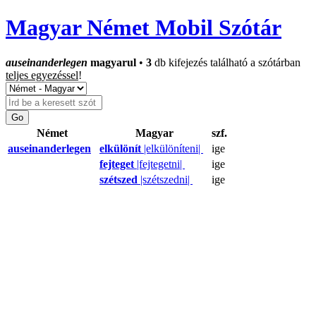
Magyar Német Mobil Szótár
auseinanderlegen
magyarul
•
3
db kifejezés található a szótárban
teljes egyezéssel
!
Német
Magyar
szf.
auseinanderlegen
elkülönít
|elkülöníteni|
ige
fejteget
|fejtegetni|
ige
szétszed
|szétszedni|
ige