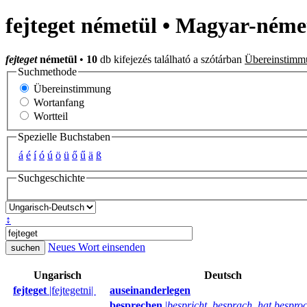
fejteget németül • Magyar-néme
fejteget
németül
•
10
db kifejezés található a szótárban
Übereinstimm
Suchmethode
Übereinstimmung
Wortanfang
Wortteil
Spezielle Buchstaben
á
é
í
ó
ú
ö
ü
ő
ű
ä
ß
Suchgeschichte
↕
Neues Wort einsenden
Ungarisch
Deutsch
fejteget
|fejtegetni|
auseinanderlegen
besprechen
|
bespricht, besprach, hat bespro