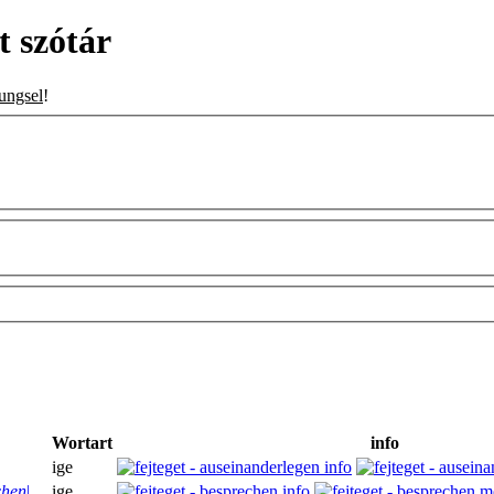
t szótár
ungsel
!
Wortart
info
ige
chen
|
ige