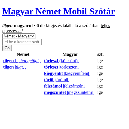
Magyar Német Mobil Szótár
tilgen
magyarul
•
6
db kifejezés található a szótárban
teljes
egyezéssel
!
Német
Magyar
szf.
tilgen
|
, , hat getilgt
|
törleszt
(kölcsönt)
ige
tilgen
|
tilgt, ,
|
törleszt
|törleszteni|
ige
kiegyenlít
|kiegyenlíteni|
ige
töröl
|törölni|
ige
felszámol
|felszámolni|
ige
megszüntet
|megszüntetni|
ige