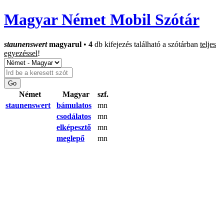
Magyar Német Mobil Szótár
staunenswert
magyarul
•
4
db kifejezés található a szótárban
teljes
egyezéssel
!
Német
Magyar
szf.
staunenswert
bámulatos
mn
csodálatos
mn
elképesztő
mn
meglepő
mn