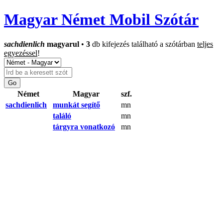
Magyar Német Mobil Szótár
sachdienlich
magyarul
•
3
db kifejezés található a szótárban
teljes
egyezéssel
!
Német
Magyar
szf.
sachdienlich
munkát segítő
mn
találó
mn
tárgyra vonatkozó
mn