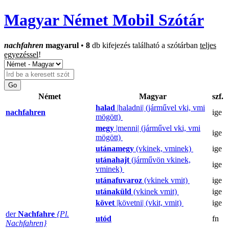
Magyar Német Mobil Szótár
nachfahren
magyarul
•
8
db kifejezés található a szótárban
teljes
egyezéssel
!
Német
Magyar
szf.
halad
|haladni| (járművel vki, vmi
nachfahren
ige
mögött)
megy
|menni| (járművel vki, vmi
ige
mögött)
utánamegy
(vkinek, vminek)
ige
utánahajt
(járművön vkinek,
ige
vminek)
utánafuvaroz
(vkinek vmit)
ige
utánaküld
(vkinek vmit)
ige
követ
|követni| (vkit, vmit)
ige
der
Nachfahre
{Pl.
utód
fn
Nachfahren}