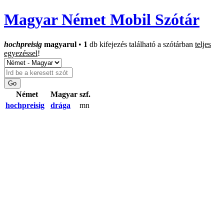
Magyar Német Mobil Szótár
hochpreisig
magyarul
•
1
db kifejezés található a szótárban
teljes
egyezéssel
!
Német
Magyar
szf.
hochpreisig
drága
mn