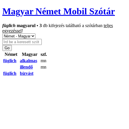
Magyar Német Mobil Szótár
füglich
magyarul
•
3
db kifejezés található a szótárban
teljes
egyezéssel
!
Német
Magyar
szf.
füglich
alkalmas
mn
illendő
mn
füglich
bízvást