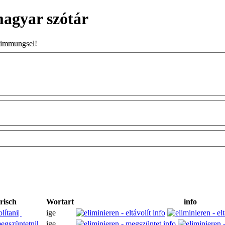
agyar szótár
timmungsel
!
risch
Wortart
info
olítani|
ige
egszüntetni|
ige