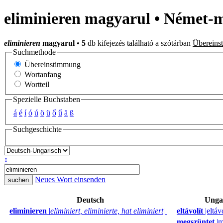
eliminieren magyarul • Német-m
eliminieren
magyarul
•
5
db kifejezés található a szótárban
Übereins
Suchmethode
Übereinstimmung
Wortanfang
Wortteil
Spezielle Buchstaben
á
é
í
ó
ú
ö
ü
ő
ű
ä
ß
Suchgeschichte
↕
Neues Wort einsenden
Deutsch
Unga
eliminieren
|
eliminiert, eliminierte, hat eliminiert
|
eltávolít
|eltáv
megszüntet
|m