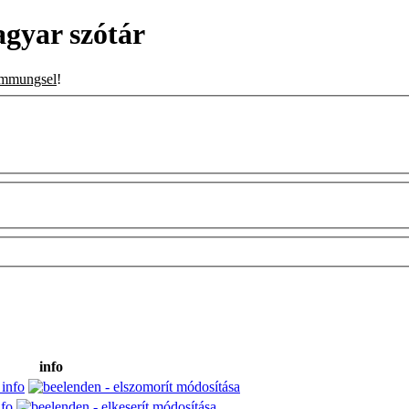
gyar szótár
immungsel
!
info