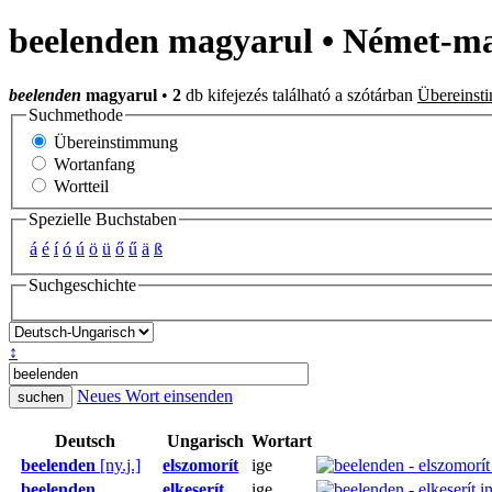
beelenden magyarul • Német-ma
beelenden
magyarul
•
2
db kifejezés található a szótárban
Übereinst
Suchmethode
Übereinstimmung
Wortanfang
Wortteil
Spezielle Buchstaben
á
é
í
ó
ú
ö
ü
ő
ű
ä
ß
Suchgeschichte
↕
Neues Wort einsenden
Deutsch
Ungarisch
Wortart
beelenden
[ny.j.]
elszomorít
ige
beelenden
elkeserít
ige