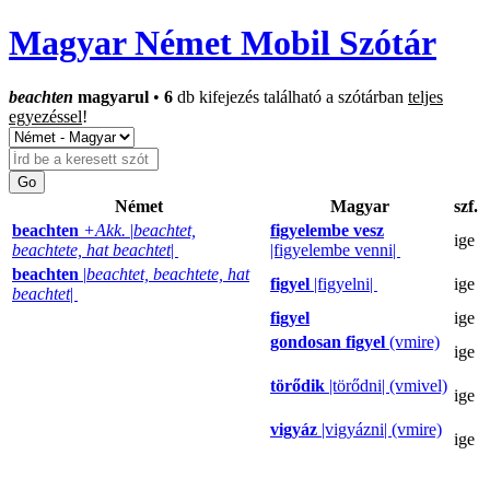
Magyar Német Mobil Szótár
beachten
magyarul
•
6
db kifejezés található a szótárban
teljes
egyezéssel
!
Német
Magyar
szf.
beachten
+Akk.
|
beachtet,
figyelembe vesz
ige
beachtete, hat beachtet
|
|figyelembe venni|
beachten
|
beachtet, beachtete, hat
figyel
|figyelni|
ige
beachtet
|
figyel
ige
gondosan figyel
(vmire)
ige
törődik
|törődni| (vmivel)
ige
vigyáz
|vigyázni| (vmire)
ige