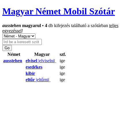
Magyar Német Mobil Szótár
ausstehen
magyarul
•
4
db kifejezés található a szótárban
teljes
egyezéssel
!
Német
Magyar
szf.
ausstehen
elvisel
|elviselni|
ige
esedékes
ige
kibír
ige
eltűr
|eltűrni|
ige