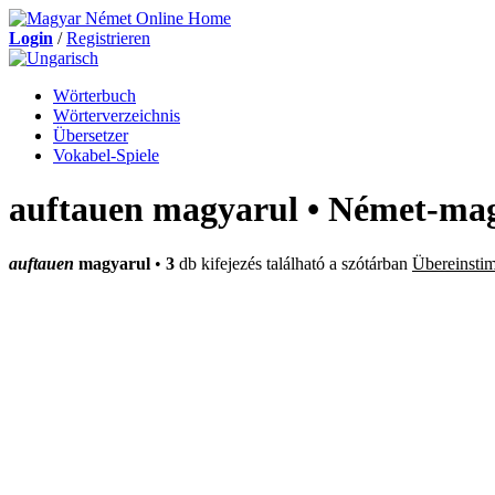
Login
/
Registrieren
Wörterbuch
Wörterverzeichnis
Übersetzer
Vokabel-Spiele
auftauen magyarul • Német-mag
auftauen
magyarul
•
3
db kifejezés található a szótárban
Übereinsti