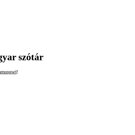
yar szótár
mmungsel
!