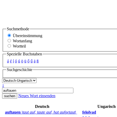
Suchmethode
Übereinstimmung
Wortanfang
Wortteil
Spezielle Buchstaben
á
é
í
ó
ú
ö
ü
ő
ű
ä
ß
Suchgeschichte
↕
Neues Wort einsenden
Deutsch
Ungarisch
auftauen
|
taut auf, taute auf, hat aufgetaut
|
felolvad