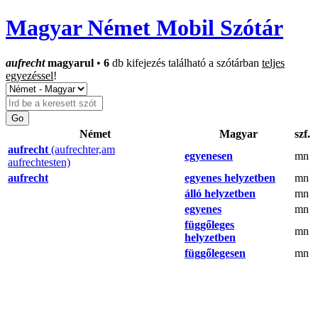
Magyar Német Mobil Szótár
aufrecht
magyarul
•
6
db kifejezés található a szótárban
teljes
egyezéssel
!
Német
Magyar
szf.
aufrecht
(aufrechter,am
egyenesen
mn
aufrechtesten)
aufrecht
egyenes helyzetben
mn
álló helyzetben
mn
egyenes
mn
függőleges
mn
helyzetben
függőlegesen
mn