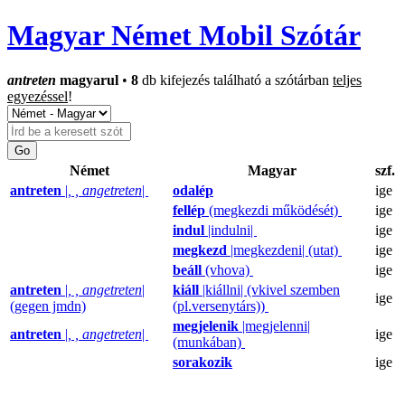
Magyar Német Mobil Szótár
antreten
magyarul
•
8
db kifejezés található a szótárban
teljes
egyezéssel
!
Német
Magyar
szf.
antreten
|
, , angetreten
|
odalép
ige
fellép
(megkezdi működését)
ige
indul
|indulni|
ige
megkezd
|megkezdeni| (utat)
ige
beáll
(vhova)
ige
antreten
|
, , angetreten
|
kiáll
|kiállni| (vkivel szemben
ige
(gegen jmdn)
(pl.versenytárs))
megjelenik
|megjelenni|
antreten
|
, , angetreten
|
ige
(munkában)
sorakozik
ige