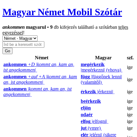
Magyar Német Mobil Szótár
ankommen
magyarul
•
9
db kifejezés található a szótárban
teljes
egyezéssel
!
Német
Magyar
szf.
ankommen
+D
|
kommt an, kam an,
megérkezik
ige
ist angekommen
|
|megérkezni| (vhova)
ankommen
+auf +A
|
kommt an, kam
függ
|függőnek lenni|
ige
an, ist angekommen
|
(valamitõl)
ankommen
|
kommt an, kam an, ist
érkezik
|érkezni|
ige
angekommen
|
beérkezik
ige
eljön
ige
odaér
ige
elfog
|elfogni|
ige
jut
(vmre)
ige
elér
|elérni| (sikere