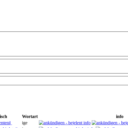
isch
Wortart
info
enteni|
ige