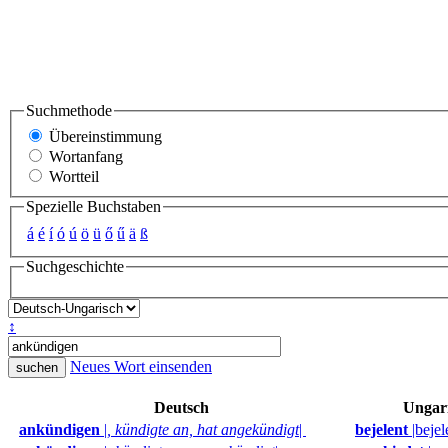
Suchmethode
Übereinstimmung
Wortanfang
Wortteil
Spezielle Buchstaben
á
é
í
ó
ú
ö
ü
ő
ű
ä
ß
Suchgeschichte
↕
Neues Wort einsenden
Deutsch
Ungar
ankündigen
|
, kündigte an, hat angekündigt
|
bejelent
|bejel