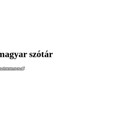
magyar szótár
nstimmungsel
!