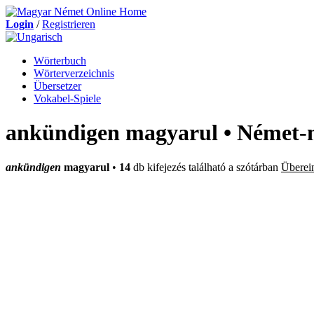
Login
/
Registrieren
Wörterbuch
Wörterverzeichnis
Übersetzer
Vokabel-Spiele
ankündigen magyarul • Német-
ankündigen
magyarul
•
14
db kifejezés található a szótárban
Überei