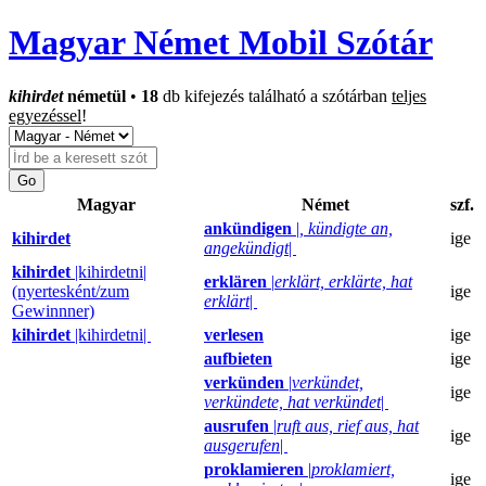
Magyar Német Mobil Szótár
kihirdet
németül
•
18
db kifejezés található a szótárban
teljes
egyezéssel
!
Magyar
Német
szf.
ankündigen
|
, kündigte an,
kihirdet
ige
angekündigt
|
kihirdet
|kihirdetni|
erklären
|
erklärt, erklärte, hat
(nyertesként/zum
ige
erklärt
|
Gewinnner)
kihirdet
|kihirdetni|
verlesen
ige
aufbieten
ige
verkünden
|
verkündet,
ige
verkündete, hat verkündet
|
ausrufen
|
ruft aus, rief aus, hat
ige
ausgerufen
|
proklamieren
|
proklamiert,
ige