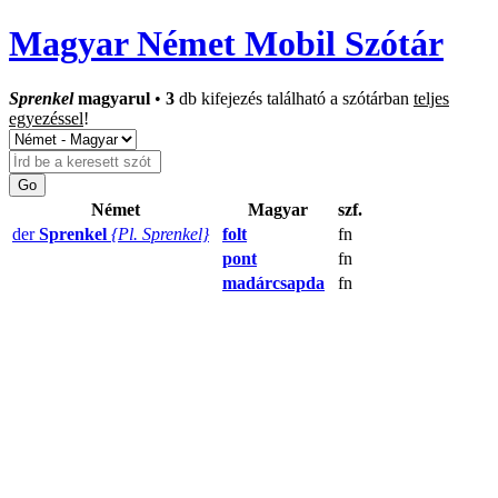
Magyar Német Mobil Szótár
Sprenkel
magyarul
•
3
db kifejezés található a szótárban
teljes
egyezéssel
!
Német
Magyar
szf.
der
Sprenkel
{Pl. Sprenkel}
folt
fn
pont
fn
madárcsapda
fn