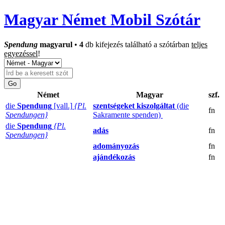
Magyar Német Mobil Szótár
Spendung
magyarul
•
4
db kifejezés található a szótárban
teljes
egyezéssel
!
Német
Magyar
szf.
die
Spendung
[vall.]
{Pl.
szentségeket kiszolgáltat
(die
fn
Spendungen}
Sakramente spenden)
die
Spendung
{Pl.
adás
fn
Spendungen}
adományozás
fn
ajándékozás
fn