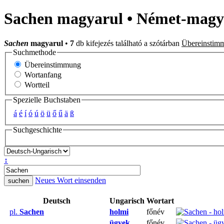
Sachen magyarul • Német-magya
Sachen
magyarul
•
7
db kifejezés található a szótárban
Übereinstim
Suchmethode
Übereinstimmung
Wortanfang
Wortteil
Spezielle Buchstaben
á
é
í
ó
ú
ö
ü
ő
ű
ä
ß
Suchgeschichte
↕
Neues Wort einsenden
Deutsch
Ungarisch
Wortart
pl.
Sachen
holmi
főnév
ügyek
főnév