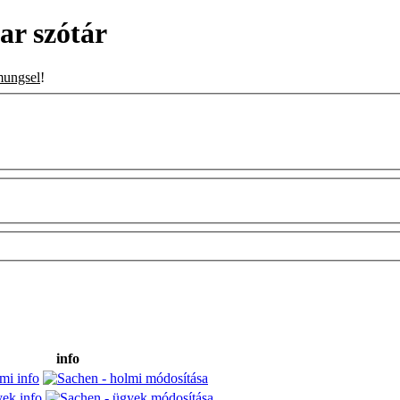
r szótár
mungsel
!
info