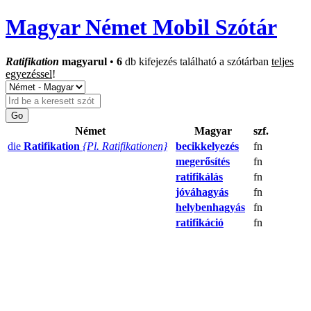
Magyar Német Mobil Szótár
Ratifikation
magyarul
•
6
db kifejezés található a szótárban
teljes
egyezéssel
!
Német
Magyar
szf.
die
Ratifikation
{Pl. Ratifikationen}
becikkelyezés
fn
megerősítés
fn
ratifikálás
fn
jóváhagyás
fn
helybenhagyás
fn
ratifikáció
fn