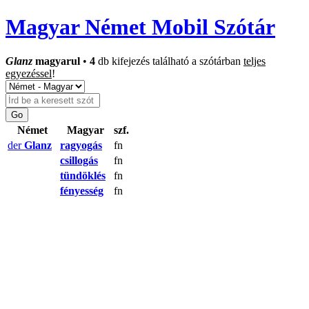
Magyar Német Mobil Szótár
Glanz
magyarul
•
4
db kifejezés található a szótárban
teljes
egyezéssel
!
Német
Magyar
szf.
der
Glanz
ragyogás
fn
csillogás
fn
tündöklés
fn
fényesség
fn