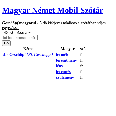
Magyar Német Mobil Szótár
Geschöpf
magyarul
•
5
db kifejezés található a szótárban
teljes
egyezéssel
!
Német
Magyar
szf.
das
Geschöpf
{Pl. Geschöpfe}
termék
fn
teremtmény
fn
lény
fn
teremtés
fn
szülemény
fn