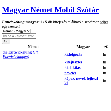
Magyar Német Mobil Szótár
Entwickelung
magyarul
•
5
db kifejezés található a szótárban
teljes
egyezéssel
!
Német
Magyar
szf.
die
Entwickelung
{Pl.
kidolgozás
fn
Entwickelungen}
kifejlesztés
fn
kialakítás
fn
nevelés
fn
képez, nevel, fejleszt
fn
ki