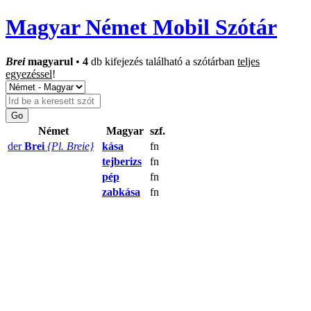
Magyar Német Mobil Szótár
Brei
magyarul
•
4
db kifejezés található a szótárban
teljes
egyezéssel
!
Német
Magyar
szf.
der
Brei
{Pl. Breie}
kása
fn
tejberizs
fn
pép
fn
zabkása
fn