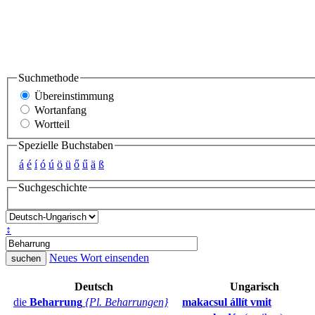
Suchmethode
Übereinstimmung
Wortanfang
Wortteil
Spezielle Buchstaben
á
é
í
ó
ú
ö
ü
ő
ű
ä
ß
Suchgeschichte
↕
Neues Wort einsenden
Deutsch
Ungarisch
die
Beharrung
{Pl. Beharrungen}
makacsul állít vmit