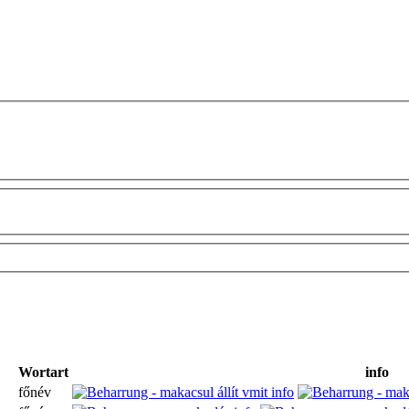
Wortart
info
főnév