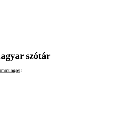
agyar szótár
timmungsel
!