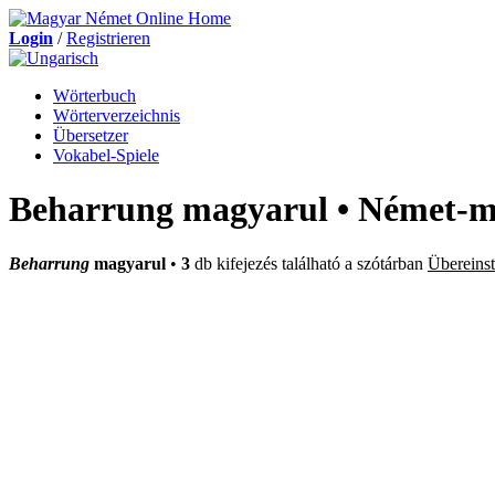
Login
/
Registrieren
Wörterbuch
Wörterverzeichnis
Übersetzer
Vokabel-Spiele
Beharrung magyarul • Német-m
Beharrung
magyarul
•
3
db kifejezés található a szótárban
Übereins