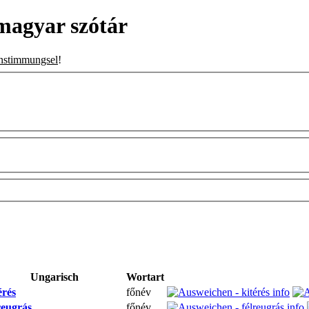
magyar szótár
nstimmungsel
!
Ungarisch
Wortart
érés
főnév
reugrás
főnév