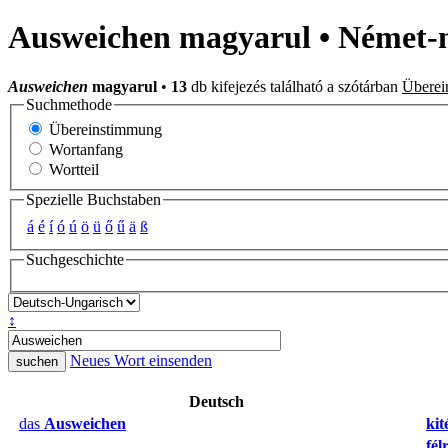
Ausweichen magyarul • Német-
Ausweichen
magyarul
•
13
db kifejezés található a szótárban
Überei
Suchmethode
Übereinstimmung
Wortanfang
Wortteil
Spezielle Buchstaben
á
é
í
ó
ú
ö
ü
ő
ű
ä
ß
Suchgeschichte
↕
Neues Wort einsenden
Deutsch
das
Ausweichen
kit
fél