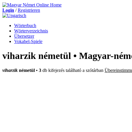
Login
/
Registrieren
Wörterbuch
Wörterverzeichnis
Übersetzer
Vokabel-Spiele
viharzik németül • Magyar-néme
viharzik
németül
•
3
db kifejezés található a szótárban
Übereinstimm