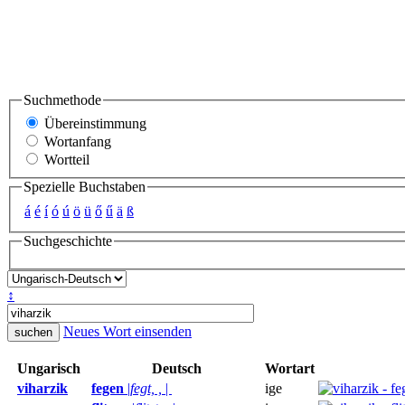
Suchmethode
Übereinstimmung
Wortanfang
Wortteil
Spezielle Buchstaben
á
é
í
ó
ú
ö
ü
ő
ű
ä
ß
Suchgeschichte
↕
Neues Wort einsenden
Ungarisch
Deutsch
Wortart
viharzik
fegen
|
fegt, ,
|
ige