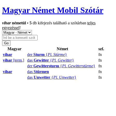
Magyar Német Mobil Szótár
vihar
németül
•
5
db kifejezés található a szótárban
teljes
egyezéssel
!
Magyar
Német
szf.
vihar
der
Sturm
{
Pl. Stürme
}
fn
vihar
[term.]
das
Gewitter
{
Pl. Gewitter
}
fn
der
Gewittersturm
{
Pl. Gewitterstürme
}
fn
vihar
das
Stürmen
fn
das
Unwetter
{
Pl. Unwetter
}
fn