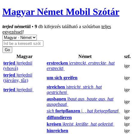
Magyar Német Mobil Szótár
terjed
németül
•
9
db kifejezés található a szótárban
teljes
egyezéssel
!
Magyar
Német
szf.
terjed
|terjedni|
erstrecken
|
erstreckt, erstreckte, hat
ige
(vhová)
erstreckt
|
terjed
|terjedni|
um sich greifen
ige
(járvány, tűz)
streichen
|
streicht, strich, hat
terjed
|terjedni|
ige
gestrichen
|
ausbauen
|
baut aus, baute aus, hat
ige
ausgebaut
|
sich
fortpflanzen
|
, , hat fortgepflanzt
|
ige
diffundieren
ige
kreisen
|
kreist, kreißte, hat gekreist
|
ige
hinreichen
ige