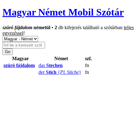
Magyar Német Mobil Szótár
szúró fájdalom
németül
•
2
db kifejezés található a szótárban
teljes
egyezéssel
!
Magyar
Német
szf.
szúró fájdalom
das
Stechen
fn
der
Stich
{
Pl. Stiche
}
fn