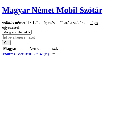
Magyar Német Mobil Szótár
szólítás
németül
•
1
db kifejezés található a szótárban
teljes
egyezéssel
!
Magyar
Német
szf.
szólítás
der
Ruf
{
Pl. Rufe
}
fn