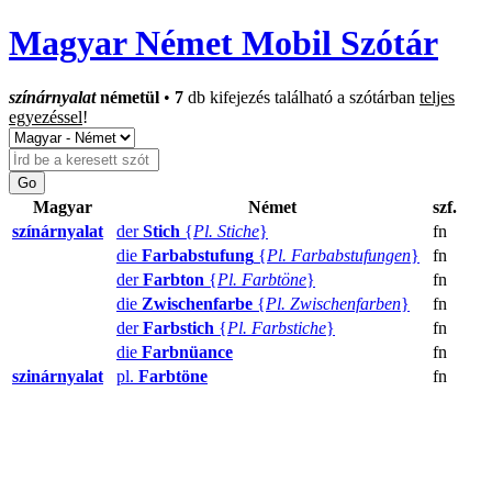
Magyar Német Mobil Szótár
színárnyalat
németül
•
7
db kifejezés található a szótárban
teljes
egyezéssel
!
Magyar
Német
szf.
színárnyalat
der
Stich
{
Pl. Stiche
}
fn
die
Farbabstufung
{
Pl. Farbabstufungen
}
fn
der
Farbton
{
Pl. Farbtöne
}
fn
die
Zwischenfarbe
{
Pl. Zwischenfarben
}
fn
der
Farbstich
{
Pl. Farbstiche
}
fn
die
Farbnüance
fn
szinárnyalat
pl.
Farbtöne
fn