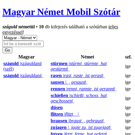
Magyar Német Mobil Szótár
száguld
németül
•
10
db kifejezés található a szótárban
teljes
egyezéssel
!
Magyar
Német
szf.
száguld
|száguldani|
stürmen
|
stürmt, stürmte, hat
ige
(szél)
gestürmt
|
száguld
|száguldani|
rasen
|
rast, raste, ist gerast
|
ige
sausen
|
, , gesaust
|
ige
rennen
|
rennt, rannte, ist gerannt
|
ige
schießen
|
schießt, schoss, hat
ige
geschossen
|
düsen
ige
flitzen
|
flitzt, ,
|
ige
brausen
|
braust, , gebraust
|
ige
zujagen
|
, jagte zu, ist zugejagt
|
ige
fetzen
|
fetzt, fetzte, hat gefetzt
|
ige