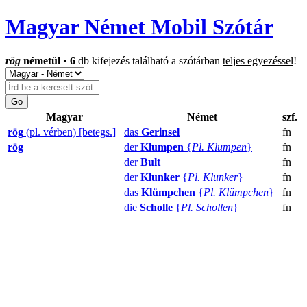
Magyar Német Mobil Szótár
rög
németül
•
6
db kifejezés található a szótárban
teljes egyezéssel
!
Magyar
Német
szf.
rög
(pl. vérben) [betegs.]
das
Gerinsel
fn
rög
der
Klumpen
{
Pl. Klumpen
}
fn
der
Bult
fn
der
Klunker
{
Pl. Klunker
}
fn
das
Klümpchen
{
Pl. Klümpchen
}
fn
die
Scholle
{
Pl. Schollen
}
fn