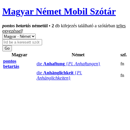
Magyar Német Mobil Szótár
pontos betartás
németül
•
2
db kifejezés található a szótárban
teljes
egyezéssel
!
Magyar
Német
szf.
pontos
die
Anhaftung
{
Pl. Anhaftungen
}
fn
betartás
die
Anhänglichkeit
{
Pl.
fn
Anhänglichkeiten
}