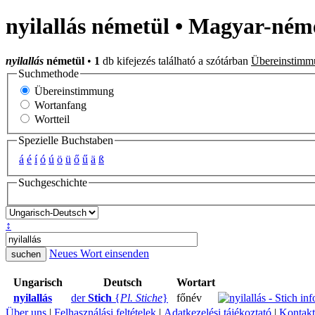
nyilallás németül • Magyar-néme
nyilallás
németül
•
1
db kifejezés található a szótárban
Übereinstimm
Suchmethode
Übereinstimmung
Wortanfang
Wortteil
Spezielle Buchstaben
á
é
í
ó
ú
ö
ü
ő
ű
ä
ß
Suchgeschichte
↕
Neues Wort einsenden
Ungarisch
Deutsch
Wortart
nyilallás
der
Stich
{
Pl. Stiche
}
főnév
Über uns
|
Felhasználási feltételek
|
Adatkezelési tájékoztató
|
Kontakt