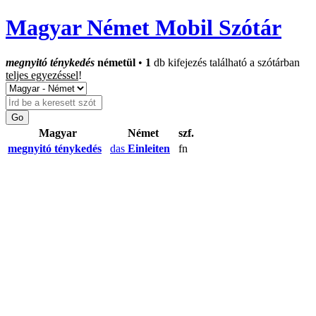
Magyar Német Mobil Szótár
megnyitó ténykedés
németül
•
1
db kifejezés található a szótárban
teljes egyezéssel
!
Magyar
Német
szf.
megnyitó ténykedés
das
Einleiten
fn