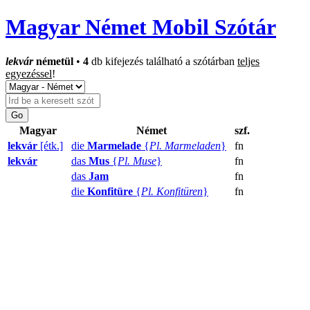
Magyar Német Mobil Szótár
lekvár
németül
•
4
db kifejezés található a szótárban
teljes
egyezéssel
!
Magyar
Német
szf.
lekvár
[étk.]
die
Marmelade
{
Pl. Marmeladen
}
fn
lekvár
das
Mus
{
Pl. Muse
}
fn
das
Jam
fn
die
Konfitüre
{
Pl. Konfitüren
}
fn